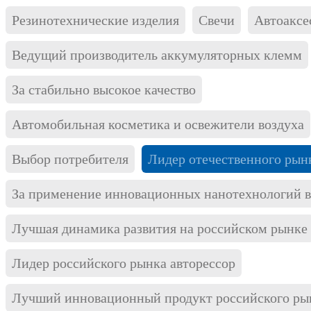
брендов на протяжении четырех лет подряд
Резинотехнические изделия
Свечи
Автоаксе
важное достижение для нас.
Евгений Садков
Ведущий производитель аккумуляторных клемм
Заместитель директора Solite Россия
За годы проведения премия "Автокомпонент года"
За стабильно высокое качество
стала по-настоящему знаковым событием и
представляет на выбор потребителя широкий
Автомобильная косметика и освежители воздуха
спектр брендов и продукции. Проведение
технологических тестирований стимулирует
Выбор потребителя
Лидер отечественного рын
каждую компанию в отдельности и рынок в целом
совершенствовать свою продукцию и предлагать
потребителям лучшее.
За применение инновационных нанотехнологий в 
Лучшая динамика развития на российском рынке
Лидер российского рынка авторессор
Лучший инновационный продукт российского ры