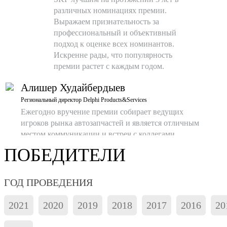
различных номинациях премии.
Выражаем признательность за
профессиональный и объективный
подход к оценке всех номинантов.
Искренне рады, что популярность
премии растет с каждым годом.
Алишер Худайбердыев
Региональный директор Delphi Products&Services
Ежегодно вручение премии собирает ведущих
игроков рынка автозапчастей и является отличным
местом коммуникации и встреч с коллегами,
экспертами, журналистами. И является хорошей
ПОБЕДИТЕЛИ
возможностью поделится опытом, обсудить
перспективы и проблемы, узнать о достижениях
коллег.
ГОД ПРОВЕДЕНИЯ
Дмитрий Каверин
2021
2020
2019
2018
2017
2016
20
Руководитель направления специального освещения Osram по
России и странам СНГ