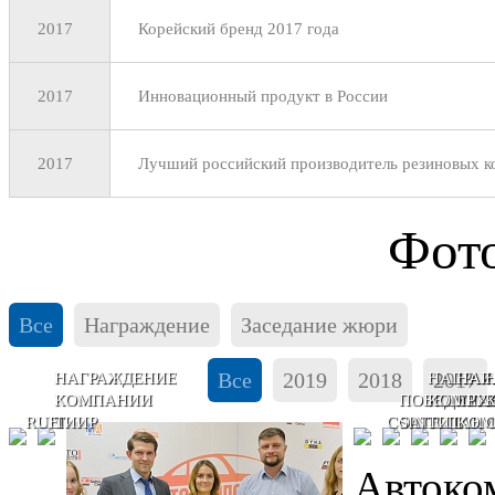
2017
Корейский бренд 2017 года
2017
Инновационный продукт в России
2017
Лучший российский производитель резиновых к
Фото
Все
Награждение
Заседание жюри
Все
2019
2018
2017
НАГРАЖДЕНИЕ
НАГРАЖ
НАГ
КОМПАНИИ
ПОБЕДИТЕ
КОМПА
ГРУ
RUEI
ТИИР
СОАТЭ
SINTOIL
ТИТАН
КОМ
'РУС
Автоко